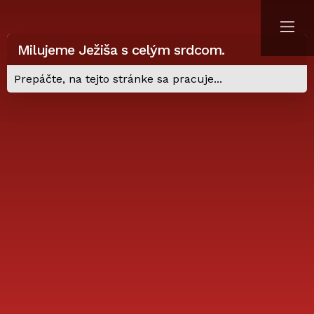
Milujeme Ježiša s celým srdcom.
Prepáčte, na tejto stránke sa pracuje...